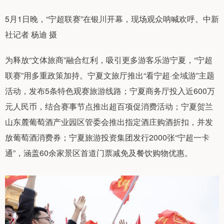
5月1日晚，“宁超联赛”在银川开幕，现场观众呐喊欢呼。中新
社记者 杨迪 摄
为释放“文体旅商”融合红利，吸引更多游客乐游宁夏，“宁超
联赛”用多重政策加持。宁夏文旅厅推出“看宁超·全域游”主题
活动，发布5条特色观赛旅游线路；宁夏商务厅投入近600万
元人民币，结合赛事节点推出超百项促消费活动；宁夏贺兰
山东麓葡萄酒产业园区管委会推出指定酒庄购酒折扣，并发
放葡萄酒消费券；宁夏旅游投资集团发行2000张“宁超一卡
通”，涵盖60余家景区首道门票减免及餐饮购物优惠。