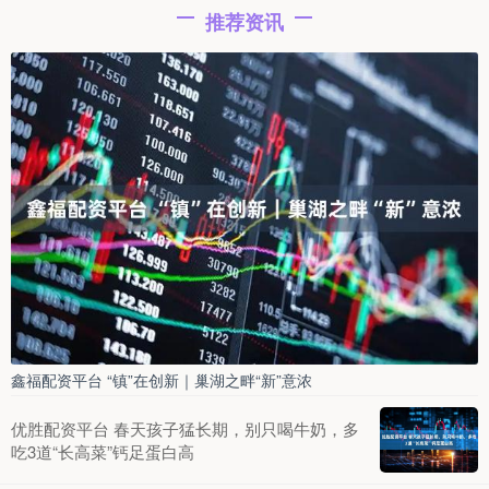
推荐资讯
鑫福配资平台 “镇”在创新｜巢湖之畔“新”意浓
优胜配资平台 春天孩子猛长期，别只喝牛奶，多
吃3道“长高菜”钙足蛋白高