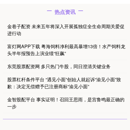
热点资讯
金巷子配资 未来五年将深入开展孤独症全生命周期关爱促
进行动
富灯网APP下载 粤海饲料净利最高暴增13倍！水产饲料龙
头半年报预告上演业绩“狂飙”
东莞股票配资网 多只热门牛股，同日澄清关键业务
股票杠杆条件平台 “遇见小面”创始人就起诉“渝见小面”致
歉：决定无偿赠予已注册商标“渝见小面”
金智股配平台 事实证明！召回王思雨，是宫鲁鸣最正确的
一步