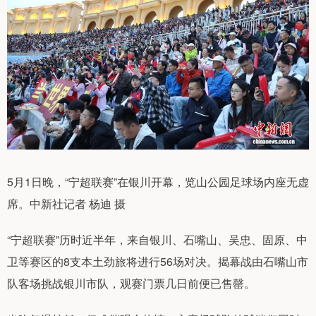
5月1日晚，“宁超联赛”在银川开幕，览山公园足球场内座无虚
席。中新社记者 杨迪 摄
“宁超联赛”历时近半年，来自银川、石嘴山、吴忠、固原、中
卫等赛区的8支本土劲旅将进行56场对决。揭幕战由石嘴山市
队客场挑战银川市队，观赛门票几日前便已售罄。