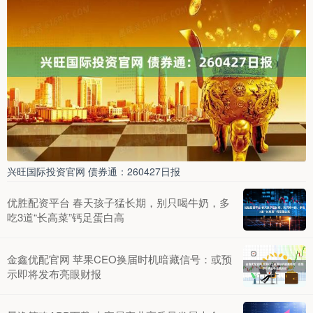
兴旺国际投资官网 债券通：260427日报
优胜配资平台 春天孩子猛长期，别只喝牛奶，多
吃3道“长高菜”钙足蛋白高
金鑫优配官网 苹果CEO换届时机暗藏信号：或预
示即将发布亮眼财报