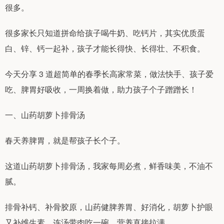
很多。
很多家长只知道拼命给孩子喝牛奶、吃钙片，其实优质蛋
白、锌、钙一起补，孩子才能长得快、长得壮、不积食。
今天分享 3 道超简单的春季长高家常菜，做法快手、孩子爱
吃、脾胃好吸收，一周换着做，助力孩子个子蹭蹭长！
一、山药胡萝卜排骨汤
春天养脾胃，就是帮孩子长个子。
这道山药胡萝卜排骨汤，我家每周必煮，鲜香味美，不油不
腻。
排骨补钙、补骨胶原，山药健脾养胃、好消化，胡萝卜护眼
又补维生素，连汤带肉吃一碗，营养直接拉满。