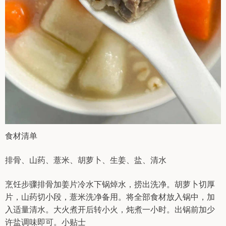
食材清单
排骨、山药、薏米、胡萝卜、生姜、盐、清水
烹饪步骤排骨加姜片冷水下锅焯水，捞出洗净。胡萝卜切厚
片，山药切小段，薏米洗净备用。将全部食材放入锅中，加
入适量清水。大火煮开后转小火，炖煮一小时。出锅前加少
许盐调味即可。小贴士