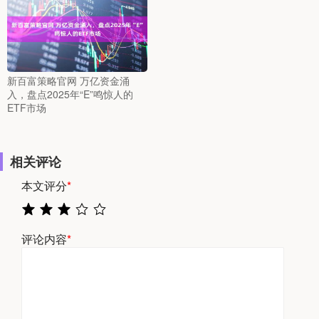
新百富策略官网 万亿资金涌
入，盘点2025年“E”鸣惊人的
ETF市场
相关评论
本文评分
*
评论内容
*