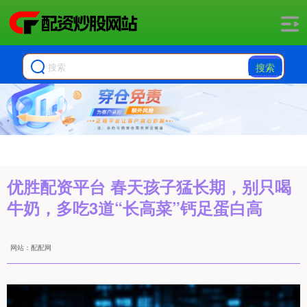
搜索
优胜配资平台 春天孩子猛长期，别只喝
牛奶，多吃3道“长高菜”钙足蛋白高
网站：配配网