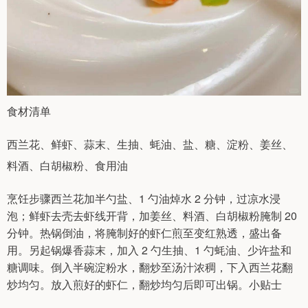
食材清单
西兰花、鲜虾、蒜末、生抽、蚝油、盐、糖、淀粉、姜丝、
料酒、白胡椒粉、食用油
烹饪步骤西兰花加半勺盐、1 勺油焯水 2 分钟，过凉水浸
泡；鲜虾去壳去虾线开背，加姜丝、料酒、白胡椒粉腌制 20
分钟。热锅倒油，将腌制好的虾仁煎至变红熟透，盛出备
用。另起锅爆香蒜末，加入 2 勺生抽、1 勺蚝油、少许盐和
糖调味。倒入半碗淀粉水，翻炒至汤汁浓稠，下入西兰花翻
炒均匀。放入煎好的虾仁，翻炒均匀后即可出锅。小贴士