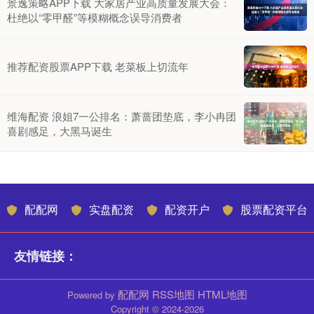
景逸策略APP下载 大家居产业高质量发展大会：
杜绝以“零甲醛”等模糊概念误导消费者
推荐配资股票APP下载 老菜板上切流年
维海配资 浪姐7一公排名：萧蔷团垫底，李小冉团
喜剧感足，大黑马诞生
配配网
实盘配资
配资开户
股票配资平台
友情链接：
配配网
RSS地图
HTML地图
Powered by
Copyright
© 2024-2026