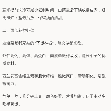
薏米提前洗净可减少煮制时间；山药最后下锅或带皮煮，避
免煮烂；盐最后放，保留汤的清甜。
二、西蓝花炒虾仁
这道菜是我家娃的 “下饭神器”，每次做都光盘。
虾仁高钙、高锌、高蛋白，肉质鲜嫩好吸收，是长个子的优
质食材。
西兰花富含维生素和膳食纤维，脆嫩爽口，帮助消化、增强
抵抗力。
简单一炒，几分钟上桌，颜色好看、营养均衡，孩子主动多
吃半碗饭。