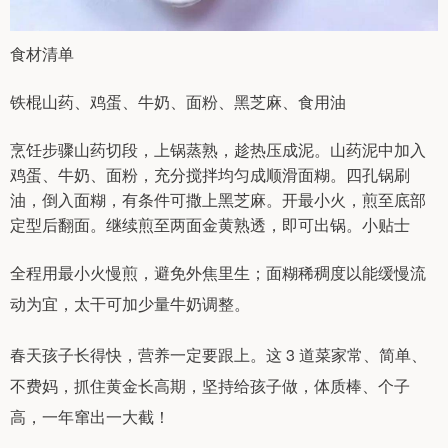
食材清单
铁棍山药、鸡蛋、牛奶、面粉、黑芝麻、食用油
烹饪步骤山药切段，上锅蒸熟，趁热压成泥。山药泥中加入
鸡蛋、牛奶、面粉，充分搅拌均匀成顺滑面糊。四孔锅刷
油，倒入面糊，有条件可撒上黑芝麻。开最小火，煎至底部
定型后翻面。继续煎至两面金黄熟透，即可出锅。小贴士
全程用最小火慢煎，避免外焦里生；面糊稀稠度以能缓慢流
动为宜，太干可加少量牛奶调整。
春天孩子长得快，营养一定要跟上。这 3 道菜家常、简单、
不费妈，抓住黄金长高期，坚持给孩子做，体质棒、个子
高，一年窜出一大截！