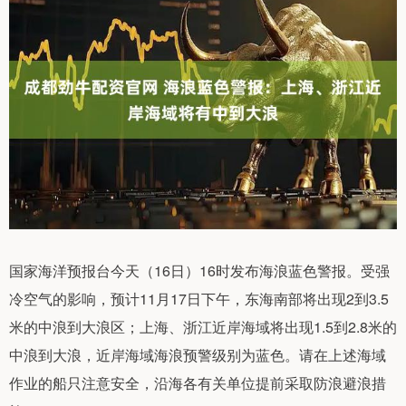
国家海洋预报台今天（16日）16时发布海浪蓝色警报。受强
冷空气的影响，预计11月17日下午，东海南部将出现2到3.5
米的中浪到大浪区；上海、浙江近岸海域将出现1.5到2.8米的
中浪到大浪，近岸海域海浪预警级别为蓝色。请在上述海域
作业的船只注意安全，沿海各有关单位提前采取防浪避浪措