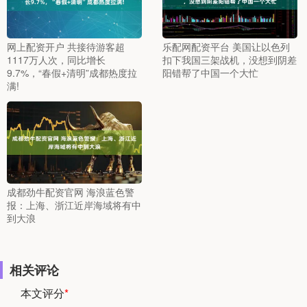
网上配资开户 共接待游客超
乐配网配资平台 美国让以色列
1117万人次，同比增长
扣下我国三架战机，没想到阴差
9.7%，“春假+清明”成都热度拉
阳错帮了中国一个大忙
满!
成都劲牛配资官网 海浪蓝色警
报：上海、浙江近岸海域将有中
到大浪
相关评论
本文评分
*