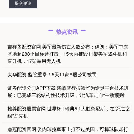
提交评论
热点资讯
吉祥盈配资官网 美军最新伤亡人数公布；伊朗：美军中东
基地超288个目标遭打击，15天内摧毁11架美军战斗机和
直升机，17架军用无人机
大华配资 监管重拳！5天11家A股公司被罚
证券配资公司APP下载 鸿蒙智行披露华为途灵平台技术进
展：已完成三轮结构性技术升级，让汽车走向“主动预判”
推荐配资股票官网 世界杯 | 瑞典5:1大胜突尼斯，在“死亡之
组”占先机
鼎冠配资官网 委内瑞拉军事上打不过美国，可棒球队却打