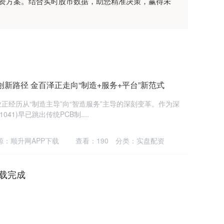
配资方案。结合实时股市数据，助您精准决策，赢得未
创新路径 金百泽正走向“制造+服务+平台”新范式
正经历从“制造主导”向“智造服务”主导的深刻变革。作为深
41)早已跳出传统PCB制....
源：顺升网APP下载
查看：
190
分类：
实盘配资
载完成