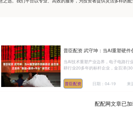
，智慧之选。我们平台以专业、高效的服务，为投资者提供灵活多样的
普臣配资 武守坤：当AI重塑硬件
当AI技术重塑产业边界，电子电路行业
耕行业20多年的标杆企业，金百泽(3010
普臣配资
日期：04-19
来
配配网文章已加