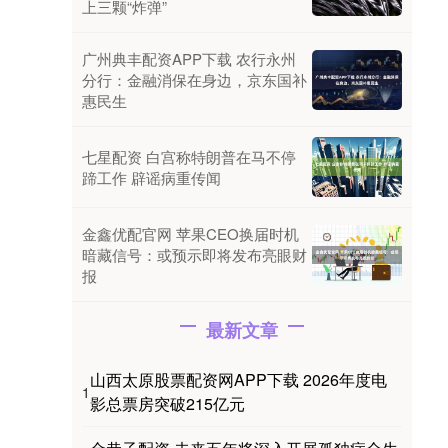
上三颗“炸弹”
广州典丰配资APP下载 农行永州
分行：金融消保在身边，京东国补
惠民生
七星配资 白宫称特朗普在马不停
蹄工作 辟谣病重传闻
金鑫优配官网 苹果CEO换届时机
暗藏信号：或预示即将发布亮眼财
报
最新文章
山西太原股票配资网APP下载 2026年度电
1
影总票房突破215亿元