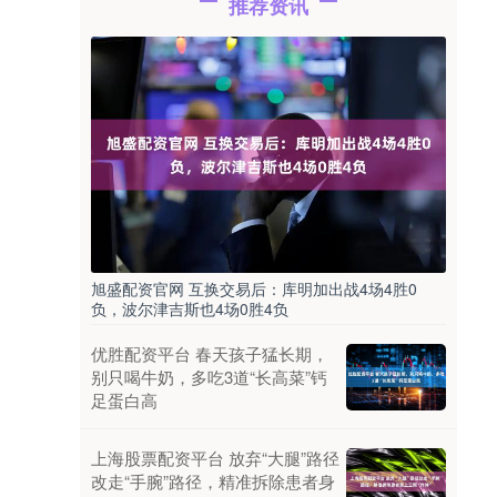
推荐资讯
旭盛配资官网 互换交易后：库明加出战4场4胜0
负，波尔津吉斯也4场0胜4负
优胜配资平台 春天孩子猛长期，
别只喝牛奶，多吃3道“长高菜”钙
足蛋白高
上海股票配资平台 放弃“大腿”路径
改走“手腕”路径，精准拆除患者身