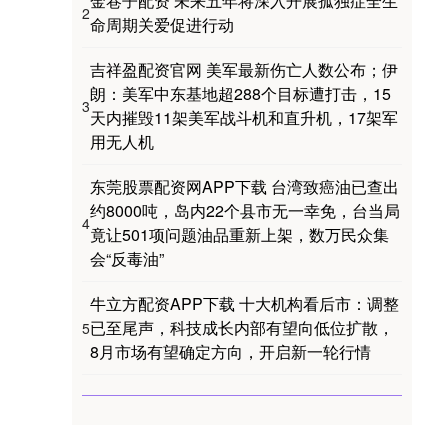
金巷子配资 未来五年将深入开展孤独症全生
2
命周期关爱促进行动
吉祥盈配资官网 美军最新伤亡人数公布；伊
朗：美军中东基地超288个目标遭打击，15
3
天内摧毁11架美军战斗机和直升机，17架军
用无人机
东莞股票配资网APP下载 台湾致癌油已查出
约8000吨，岛内22个县市无一幸免，台当局
4
竟让501项问题油品重新上架，数万民众集
会“反毒油”
牛立方配资APP下载 十大机构看后市：调整
已至尾声，科技成长内部有望向低位扩散，
5
8月市场有望确定方向，开启新一轮行情