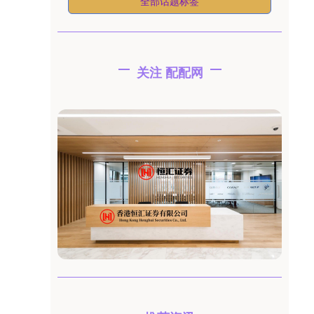
全部话题标签
关注 配配网