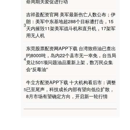
命周期关爱促进行动
吉祥盈配资官网 美军最新伤亡人数公布；伊
朗：美军中东基地超288个目标遭打击，15
3
天内摧毁11架美军战斗机和直升机，17架军
用无人机
东莞股票配资网APP下载 台湾致癌油已查出
约8000吨，岛内22个县市无一幸免，台当局
4
竟让501项问题油品重新上架，数万民众集
会“反毒油”
牛立方配资APP下载 十大机构看后市：调整
已至尾声，科技成长内部有望向低位扩散，
5
8月市场有望确定方向，开启新一轮行情