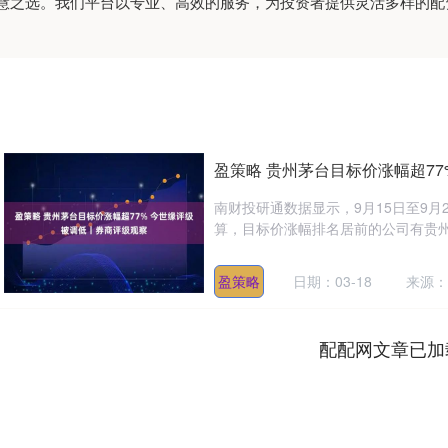
，智慧之选。我们平台以专业、高效的服务，为投资者提供灵活多样的
盈策略 贵州茅台目标价涨幅超7
南财投研通数据显示，9月15日至9月
算，目标价涨幅排名居前的公司有贵州茅
盈策略
日期：03-18
来源：
配配网文章已加